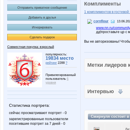
Комплименты
Отправить приватное сообщение
1 комплиментов в гостевой 
Добавить в друзья
cornflour
13.06.20
Игнорировать
www.nn.ru/community
дд!проставьте цр с 
Сделать подарок
Вы не авторизованы! Чтоб
Совместная покупка: взрослый
популярность:
19834 место
рейтинг
2288
?
Метки лидеров
Привилегированный
пользователь
6
уровня
Интервью
Статистика портрета:
сейчас просматривают портрет - 0
Смирнуля состоит 
зарегистрированные пользователи
посетившие портрет за 7 дней - 0
Де